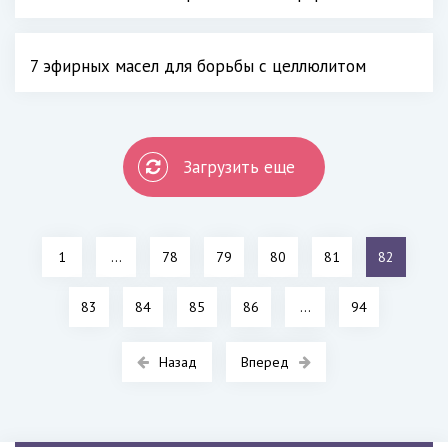
7 эфирных масел для борьбы с целлюлитом
Загрузить еще
1
...
78
79
80
81
82
83
84
85
86
...
94
Назад
Вперед