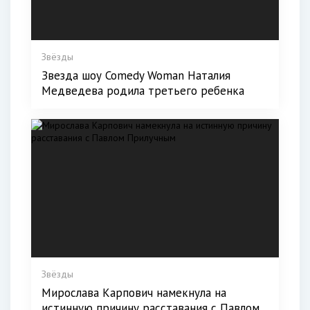
Звёзды
Звезда шоу Comedy Woman Наталия
Медведева родила третьего ребенка
Звёзды
Мирослава Карпович намекнула на
истинную причину расставания с Павлом