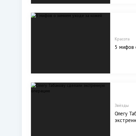
Красота
5 мифов 
Звёзды
Олегу Та
экстрен