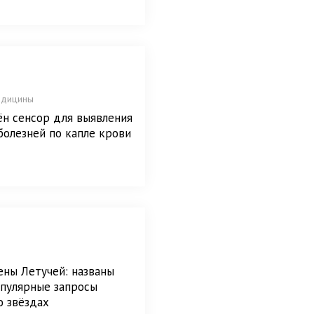
едицины
н сенсор для выявления
болезней по капле крови
ены Летучей: названы
опулярные запросы
о звёздах