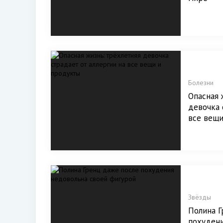
Болезни
Опасная 
девочка 
все вещ
Звёзды
Полина Г
похудени