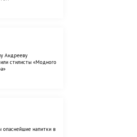
ну Андрееву
зили стилисты «Модного
ра»
 опаснейшие напитки в