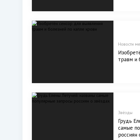
Новости м
Изобретё
травм и 
Звёзды
Грудь Ел
самые п
россиян 