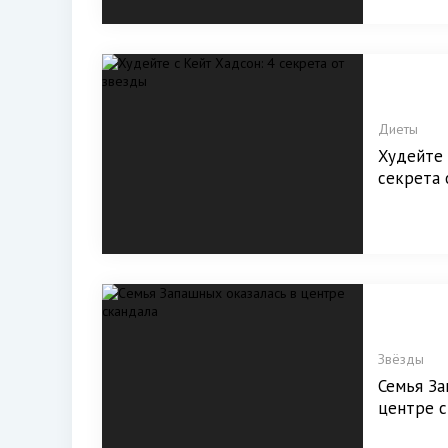
Диеты
Худейте 
секрета 
Звёзды
Семья За
центре с