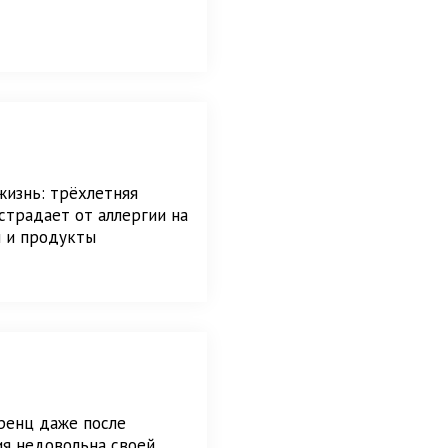
жизнь: трёхлетняя
страдает от аллергии на
и и продукты
ренц даже после
я недовольна своей