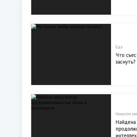
Еда
Что съес
заснуть?
Новости м
Найдена
продолж
интелле