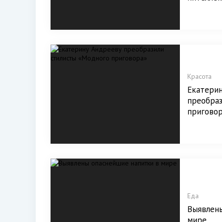
Красота
Екатери
преобра
пригово
Еда
Выявлены
мире