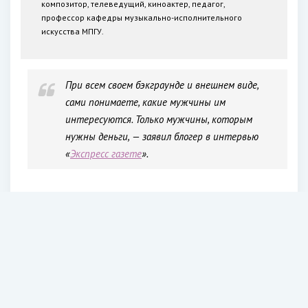
композитор, телеведущий, киноактер, педагог,
профессор кафедры музыкально-исполнительного
искусства МПГУ.
При всем своем бэкграунде и внешнем виде,
сами понимаете, какие мужчины им
интересуются. Только мужчины, которым
нужны деньги, — заявил блогер в интервью
«
Экспресс газете
».
Также он рассекретил якобы конкретных любовников
«натурального блондина».
Юлия Чичерина рассказала о сексуальной
ориентации Андрея Малахова