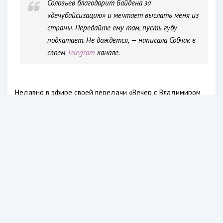
Соловьев благодарит Байдена за
«дечубайсизацию» и мечтает выслать меня из
страны. Передайте ему там, пусть губу
подкатает. Не дождется, — написала Собчак в
своем
Telegram
-канале.
Недавно в эфире своей передачи «Вечер с Владимиром
Соловьевым» телеведущий иронично отметил, что
президент Соединенных Штатов Джо Байден может
быть агентом РФ, потому что он успешно провел
«дечубайсизацию». По мнению телеведущего,
американскому лидеру надо поставить за это памятник.
«И да пребудет с вами такое же меню»: Ксения
Собчак высмеяла гастрольный райдер певицы Зиверт