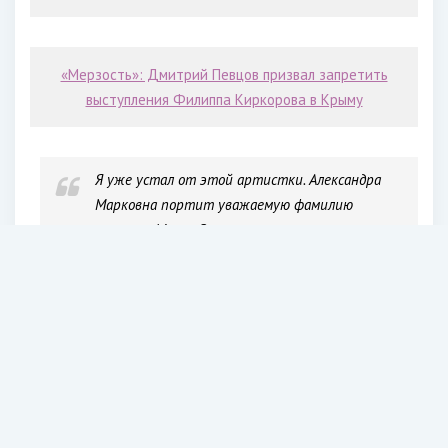
«Мерзость»: Дмитрий Певцов призвал запретить
выступления Филиппа Киркорова в Крыму
Я уже устал от этой артистки. Александра
Марковна портит уважаемую фамилию
великого Марка Захарова и уже
дискредитировала ее так, что ей должно быть
стыдно приходить в театр и смотреть в глаза
своим коллегам, которые еще недавно были ее
товарищами, — заявил директор театра в
интервью порталу
Teleprogramma.pro
.
В Сети
раскритиковали Александру Захарову
из-за
пластики. Российский актер Дмитрий Певцов опубликовал