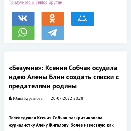
Прилучного и Зепюр Брутян
«Безумие»: Ксения Собчак осудила
идею Алены Блин создать списки с
предателями родины
20-07-2022 20:28
Юлия Курганова
Телеведущая Ксения Собчак раскритиковала
журналистку Алену Жигалову, более известную как