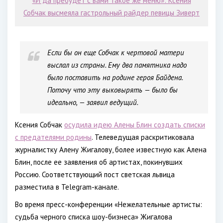
«И да пребудет с вами такое же меню»: Ксения
Собчак высмеяла гастрольный райдер певицы Зиверт
Если бы он еще Собчак к чертовой матери
выслал из страны. Ему два памятника надо
было поставить на родине героя Байдена.
Поточу что эту выковырять — было бы
идеально, — заявил ведущий.
Ксения Собчак
осудила идею Алены Блин создать списки
с предателями родины
. Телеведущая раскритиковала
журналистку Алену Жигалову, более известную как Алена
Блин, после ее заявления об артистах, покинувших
Россию. Соответствующий пост светская львица
разместила в Telegram-канале.
Во время пресс-конференции «Нежелательные артисты:
судьба черного списка шоу-бизнеса» Жигалова