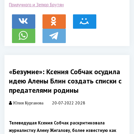
Прилучного и Зепюр Брутян
«Безумие»: Ксения Собчак осудила
идею Алены Блин создать списки с
предателями родины
20-07-2022 20:28
Юлия Курганова
Телеведущая Ксения Собчак раскритиковала
журналистку Алену Жигалову, более известную как