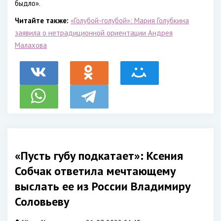
быдло».
Читайте также:
«Голубой-голубой»: Мария Голубкина
заявила о нетрадиционной ориентации Андрея
Малахова
«Пусть губу подкатает»: Ксения
Собчак ответила мечтающему
выслать ее из России Владимиру
Соловьеву