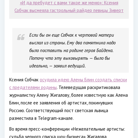
«И да пребудет с вами такое же меню»: Ксения
Собчак высмеяла гастрольный райдер певицы Зиверт
Если бы он еще Собчак к чертовой матери
выслал из страны. Ему два памятника надо
было поставить на родине героя Байдена.
Поточу что эту выковырять — было бы
идеально, — заявил ведущий.
Ксения Собчак
осудила идею Алены Блин создать списки
с предателями родины
. Телеведущая раскритиковала
журналистку Алену Жигалову, более известную как Алена
Блин, после ее заявления об артистах, покинувших
Россию. Соответствующий пост светская львица
разместила в Telegram-канале.
Во время пресс-конференции «Нежелательные артисты:
судьба черного списка шоу-бизнеса» Жигалова