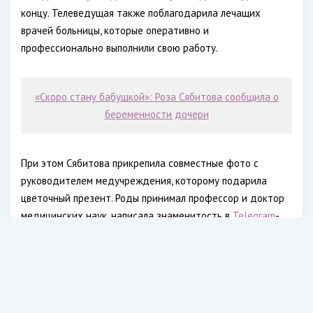
концу. Телеведущая также поблагодарила лечащих
врачей больницы, которые оперативно и
профессионально выполнили свою работу.
«Скоро стану бабушкой»: Роза Сябитова сообщила о
беременности дочери
При этом Сябитова прикрепила совместные фото с
руководителем медучреждения, которому подарила
цветочный презент. Роды принимал профессор и доктор
медицинских наук, написала знаменитость в
Telegram
-
канале.
В апреле Наталья Фриске
впервые стала мамой в 35 лет
.
Сестра покойной певицы Жанны Фриске, сообщила
подписчикам, что стала мамой. Она написала очень
теплое сообщение в соцсети.