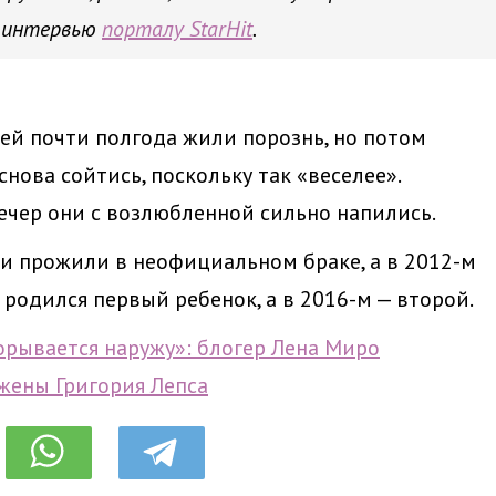
в интервью
порталу StarHit
.
ией почти полгода жили порознь, но потом
снова сойтись, поскольку так «веселее».
вечер они с возлюбленной сильно напились.
ни прожили в неофициальном браке, а в 2012-м
х родился первый ребенок, а в 2016-м — второй.
орывается наружу»: блогер Лена Миро
жены Григория Лепса