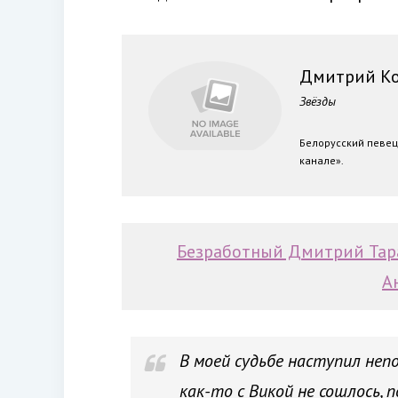
Дмитрий К
Звёзды
Белорусский певец
канале».
Безработный Дмитрий Тара
А
В моей судьбе наступил неп
как-то с Викой не сошлось, 