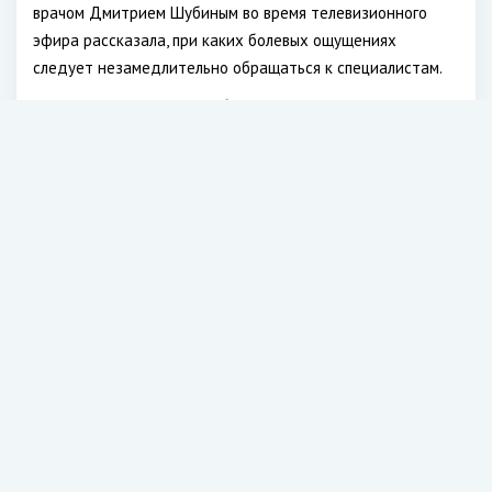
врачом Дмитрием Шубиным во время телевизионного
эфира рассказала, при каких болевых ощущениях
следует незамедлительно обращаться к специалистам.
Так, по словам экспертов, боль в пояснице может говорить
об опухоли яичников.
Читайте также:
Ученые сообщили простой способ
снизить давление