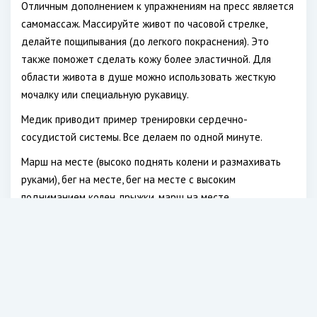
Отличным дополнением к упражнениям на пресс является
самомассаж. Массируйте живот по часовой стрелке,
делайте пощипывания (до легкого покраснения). Это
также поможет сделать кожу более эластичной. Для
области живота в душе можно использовать жесткую
мочалку или специальную рукавицу.
Медик приводит пример тренировки сердечно-
сосудистой системы. Все делаем по одной минуте.
Марш на месте (высоко поднять колени и размахивать
руками), бег на месте, бег на месте с высоким
подниманием колен, прыжки, марш на месте,
«конькобежец», «альпинист», шаги с высоким
подниманием колен, марш на месте.
С 30 марта в Москве и ряде регионов ввели режим полной
самоизоляции. Покидать жилье разрешается только для
похода в магазин или аптеку. Такие меры призваны
прекратить распространение коронавирусной инфекции.