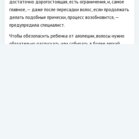
достаточно дорогостоящая, есть ограничения, и, самое
главное, — даже после пересадки волос, если продолжать
делать подобные прически, процесс возобновится, —
предупредила специалист.
Чтобы обезопасить ребенка от алопеции, волосы нужно
обязательно распускать или собирать в более легкий
хвост или косу.
Кроме того, волосы могут выпадать из-за самых
различных факторов – наследственной
предрасположенности, гормональных сбоев, на фоне
приема лекарств, замедляющих свертываемость крови,
противозачаточных средств, а также некоторых
противоопухолевых препаратов. К выпадению волос
может привести дефицит железа и цинка в организме,
неправильное питание, отравления, ожоги и обморожения.
Читайте также:
Доступный овощ, который поможет
снизить уровень сахара в крови
.