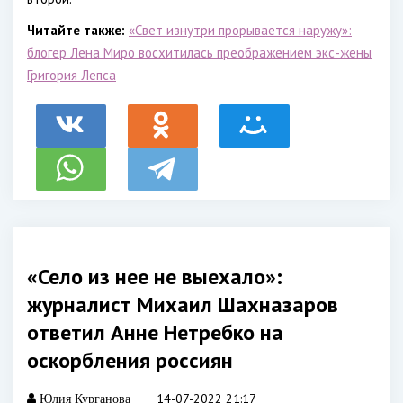
Читайте также:
«Свет изнутри прорывается наружу»:
блогер Лена Миро восхитилась преображением экс-жены
Григория Лепса
«Село из нее не выехало»:
журналист Михаил Шахназаров
ответил Анне Нетребко на
оскорбления россиян
14-07-2022 21:17
Юлия Курганова