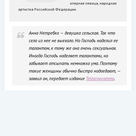
оперная певица, народная
артистка Российской Федерации.
Анна Нетребко — девушка сельская. Так что
село из нее не выехало. Но Господь наделил ее
талантом, к тому же она очень сексуальная.
Иногда Господь наделяет талантами, но
забывает отсыпать немножко ума. Поэтому
такие женщины обычно быстро надоедают, —
заявил он, передает издание
Teleprogramma
.
«Безумие»: Ксения Собчак осудила идею Алены Блин
создать списки с предателями родины