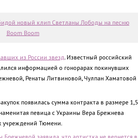
обидой новый клип Светланы Лободы на песню
Boom Boom
авших из России звезд
. Известный российский
елился информацией о гонорарах покинувших
ежневой, Ренаты Литвиновой, Чулпан Хаматовой
закупок появилась сумма контракта в размере 1,
знаменитая певица с Украины Вера Брежнева
х учреждений Тюмени.
 Брежневой заявила, что артистка не вернется в