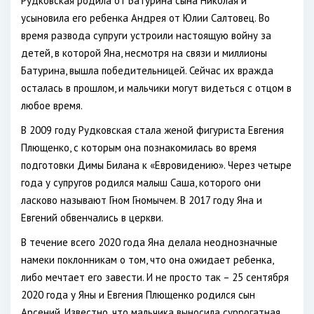
Рудковская родила от Батурина сына Николая и
усыновила его ребенка Андрея от Юлии Салтовец. Во
время развода супруги устроили настоящую войну за
детей, в которой Яна, несмотря на связи и миллионы
Батурина, вышла победительницей. Сейчас их вражда
осталась в прошлом, и мальчики могут видеться с отцом в
любое время.
В 2009 году Рудковская стала женой фигуриста Евгения
Плющенко, с которым она познакомилась во время
подготовки Димы Билана к «Евровидению». Через четыре
года у супругов родился малыш Саша, которого они
ласково называют Гном Гномычем. В 2017 году Яна и
Евгений обвенчались в церкви.
В течение всего 2020 года Яна делала неоднозначные
намеки поклонникам о том, что она ожидает ребенка,
либо мечтает его завести. И не просто так – 25 сентября
2020 года у Яны и Евгения Плющенко родился сын
Арсений. Известно, что мальчика выносила суррогатная