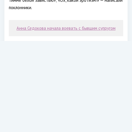
Тимме белой завистью»; «Ох, какой эротизм!» — написали
поклонники.
Анна Седокова начала воевать с бывшим супругом
Напомним, Янис Тимма и Анна Седокова поженились 6
сентября 2020 года. Спортсмен стал третьим мужем
артистки.
В первый раз певица вышла замуж за ныне покойного
футболиста Валентина Белькевича, в браке появилась
дочь Алина. Вторым избранником звезды стал
предприниматель Максим Чернявский, с которым они
расписались в 2011 году, у них родилась дочь Моника. У
Седоковой также есть сын Гектор от бизнесмена Артема
Комарова.