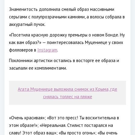
Знаменитость дополнила смелый образ массивными
серьгами с полупрозрачными камнями, а волосы собрала в
аккуратный пучок.
«Посетила красную дорожку премьеры о новом Бонде. Ну
как вам образ?» — поинтересовалась Муцениеце у своих
фолловеров в
Instagram
.
Поклонники артистки остались в восторге ее образа и
засыпали ее комплиментами.
Агата Муцениеце выложила снимок из Крыма, где
снялась топлес на пляже
«Очень красивая»; «Вот это пресс! Ты восхитительна в
этом образе!»; «Нереальная. Стилист постарался на
славу! Этот образ ваш»; «Вы просто огонь»; «Вы очень