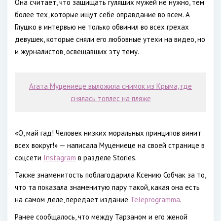
Она считает, что защищать гулящих мужей не нужно, тем
более тех, которые ищут себе оправдание во всем. А
Глушко в интервью не только обвинил во всех грехах
девушек, которые сняли его любовные утехи на видео, но
и журналистов, освещавших эту тему.
Агата Муцениеце выложила снимок из Крыма, где
снялась топлес на пляже
«О, май гад! Человек низких моральных принципов винит
всех вокруг!» — написала Муцениеце на своей странице в
соцсети
Instagram
в разделе Stories.
Также знаменитость поблагодарила Ксению Собчак за то,
что та показала знаменитую пару такой, какая она есть
на самом деле, передает издание
Teleprogramma
.
Ранее сообщалось, что между Тарзаном и его женой