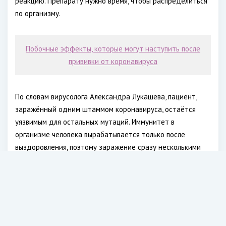
реакцию. Препарату нужно время, чтобы распределиться
по организму.
Побочные эффекты, которые могут наступить после
прививки от коронавируса
По словам вирусолога Александра Лукашева, пациент,
заражённый одним штаммом коронавируса, остаётся
уязвимым для остальных мутаций. Иммунитет в
организме человека вырабатывается только после
выздоровления, поэтому заражение сразу несколькими
штаммами возможно, отметил медик.
Сейчас индийский штамм стремительно
распространяется по всему миру. Эту мутацию впервые
обнаружили в Индии в октябре 2020 года. Многие
эксперты считают «дельту» более смертоносным и более