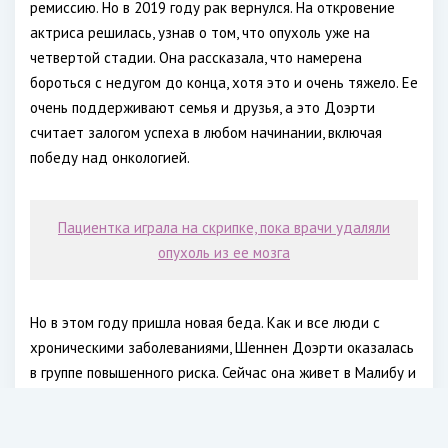
ремиссию. Но в 2019 году рак вернулся. На откровение
актриса решилась, узнав о том, что опухоль уже на
четвертой стадии. Она рассказала, что намерена
бороться с недугом до конца, хотя это и очень тяжело. Ее
очень поддерживают семья и друзья, а это Доэрти
считает залогом успеха в любом начинании, включая
победу над онкологией.
Пациентка играла на скрипке, пока врачи удаляли
опухоль из ее мозга
Но в этом году пришла новая беда. Как и все люди с
хроническими заболеваниями, Шеннен Доэрти оказалась
в группе повышенного риска. Сейчас она живет в Малибу и
возмущена тем, что люди не соблюдают меры
предосторожности.