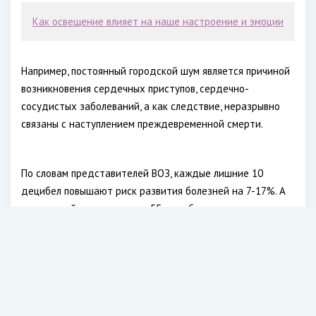
Как освещение влияет на наше настроение и эмоции
Например, постоянный городской шум является причиной
возникновения сердечных приступов, сердечно-
сосудистых заболеваний, а как следствие, неразрывно
связаны с наступлением преждевременной смерти.
По словам представителей ВОЗ, каждые лишние 10
децибел повышают риск развития болезней на 7-17%. А
постоянный шум на уровне 55 децибел, например,
обычный разговор или трасса, способны вызвать
повышение давления или сердечный приступ.
Специалисты посоветовали людям держаться как можно
дальше от источников непрерывного громкого шума,