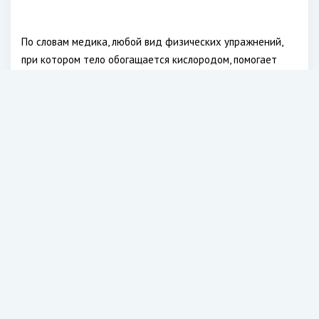
По словам медика, любой вид физических упражнений,
при котором тело обогащается кислородом, помогает
уменьшить количество жира в печени, даже если вес
тренирующегося не уменьшается. Но есть главное
условие — тренировки должны быть регулярными, нужно
заниматься несколько раз в неделею на протяжении
продолжительного времени.
При этом Белева посоветовала заниматься на улице, где
больше кислорода. Отлично подойдут бег или езда на
велосипеде, а также скандинавская ходьба.
Теплофизиолог Кендалл назвал правила тренировок
в жару