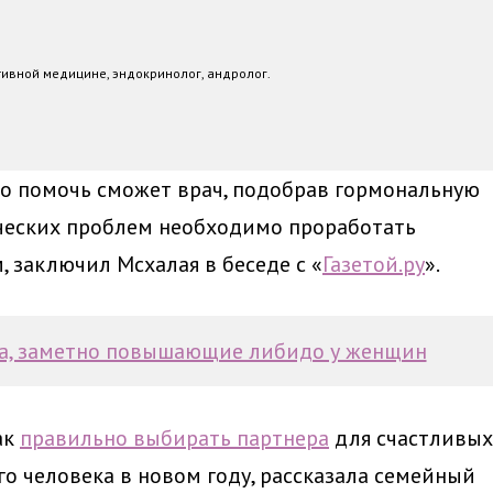
тивной медицине, эндокринолог, андролог.
то помочь сможет врач, подобрав гормональную
ческих проблем необходимо проработать
 заключил Мсхалая в беседе с «
Газетой.ру
».
та, заметно повышающие либидо у женщин
ак
правильно выбирать партнера
для счастливых
го человека в новом году, рассказала семейный