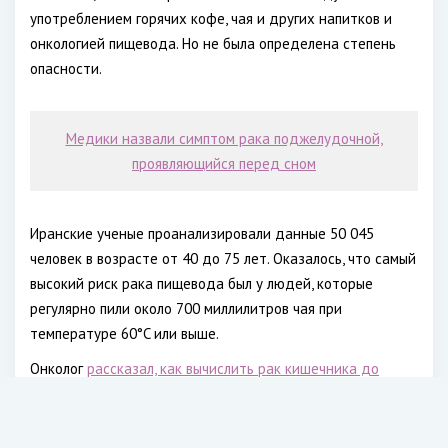
употреблением горячих кофе, чая и других напитков и
онкологией пищевода. Но не была определена степень
опасности.
Медики назвали симптом рака поджелудочной,
проявляющийся перед сном
Иранские ученые проанализировали данные 50 045
человек в возрасте от 40 до 75 лет. Оказалось, что самый
высокий риск рака пищевода был у людей, которые
регулярно пили около 700 миллилитров чая при
температуре 60°C или выше.
Онколог
рассказал, как вычислить рак кишечника до
появления боли
. Врач-эндоскопист, онколог, хирург Иван
Карасев напомнил, что в 95 процентах случаев
колоректальный рак - один из самых распространенных -