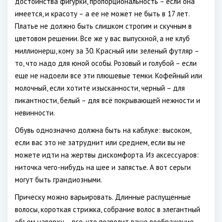
достоинства фигурки, пропорциональность – если она
имеется, и красоту – а ее не может не быть в 17 лет.
Платье не должно быть слишком строгим и скучным в
цветовом решении. Все же у вас выпускной, а не клуб
миллионерш, кому за 30. Красный или зеленый футляр –
то, что надо для юной особы. Розовый и голубой – если
еще не надоели все эти плюшевые темки. Кофейный или
молочный, если хотите изысканности, черный – для
пикантности, белый – для всё покрывающей нежности и
невинности.
Обувь однозначно должна быть на каблуке: высоком,
если вас это не затруднит или среднем, если вы не
можете идти на жертвы дискомфорта. Из аксессуаров:
ниточка чего-нибудь на шее и запястье. А вот серьги
могут быть грандиозными.
Прическу можно варьировать. Длинные распущенные
волосы, короткая стрижка, собрание волос в элегантный
объем наверху – все, что позволит ваше воображение.