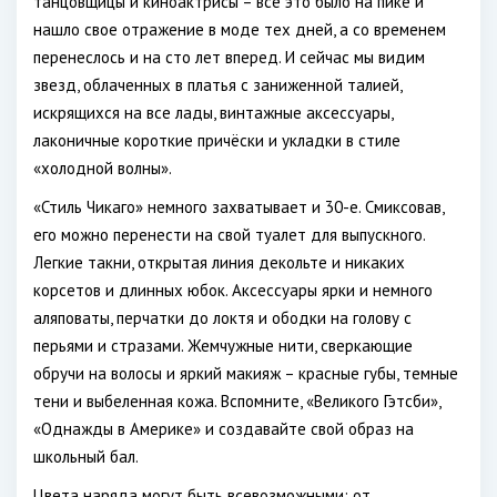
танцовщицы и киноактрисы – все это было на пике и
нашло свое отражение в моде тех дней, а со временем
перенеслось и на сто лет вперед. И сейчас мы видим
звезд, облаченных в платья с заниженной талией,
искрящихся на все лады, винтажные аксессуары,
лаконичные короткие причёски и укладки в стиле
«холодной волны».
«Стиль Чикаго» немного захватывает и 30-е. Смиксовав,
его можно перенести на свой туалет для выпускного.
Легкие такни, открытая линия декольте и никаких
корсетов и длинных юбок. Аксессуары ярки и немного
аляповаты, перчатки до локтя и ободки на голову с
перьями и стразами. Жемчужные нити, сверкающие
обручи на волосы и яркий макияж – красные губы, темные
тени и выбеленная кожа. Вспомните, «Великого Гэтсби»,
«Однажды в Америке» и создавайте свой образ на
школьный бал.
Цвета наряда могут быть всевозможными: от