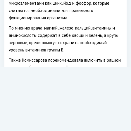
микроэлементами как цинк, йод и фосфор, которые
считаются необходимыми для правильного
функционирования организма.
По мнению врача, магний, железо, кальций, витамины и
аминокислоты содержат в себе овощи и зелень, а крупы,
зерновые, орехи помогут сохранить необходимый
уровень витаминов группы В.
Также Комиссарова порекомендовала включить в рацион
морковь, облепиху, печень и яйца, которые содержат в
себе витамин А. Источник витамина Е — орехи, семечки, а
также растительные масла.
Врач-биохимик назвала неочевидные причины
выпадения волос
Медик в беседе с
МedikForum
отметила, что для