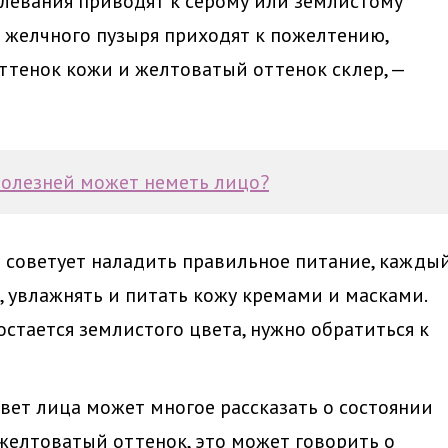
олевания приводят к серому или землистому
и желчного пузыря приходят к пожелтению,
тенок кожи и желтоватый оттенок склер, —
болезней может неметь лицо?
а советует наладить правильное питание, кажды
 увлажнять и питать кожу кремами и масками.
остается землистого цвета, нужно обратиться к
вет лица может многое рассказать о состоянии
 желтоватый оттенок, это может говорить о