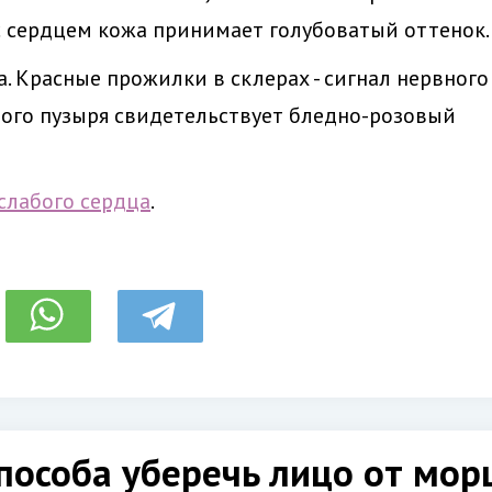
с сердцем кожа принимает голубоватый оттенок.
а. Красные прожилки в склерах - сигнал нервного
вого пузыря свидетельствует бледно-розовый
слабого сердца
.
пособа уберечь лицо от мо