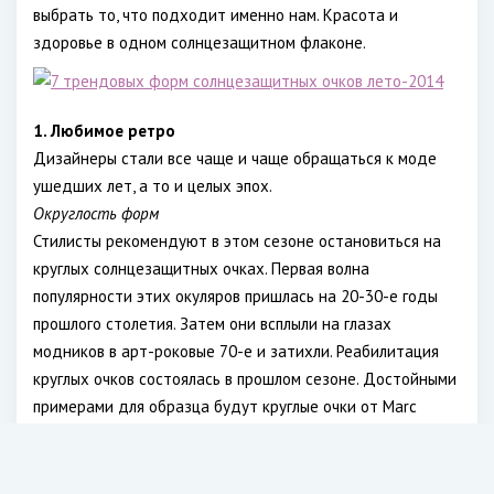
выбрать то, что подходит именно нам. Красота и
здоровье в одном солнцезащитном флаконе.
1. Любимое ретро
Дизайнеры стали все чаще и чаще обращаться к моде
ушедших лет, а то и целых эпох.
Округлость форм
Стилисты рекомендуют в этом сезоне остановиться на
круглых солнцезащитных очках. Первая волна
популярности этих окуляров пришлась на 20-30-е годы
прошлого столетия. Затем они всплыли на глазах
модников в арт-роковые 70-е и затихли. Реабилитация
круглых очков состоялась в прошлом сезоне. Достойными
примерами для образца будут круглые очки от Marc
Jacobs, Gucci, The Row, Missoni.
Сat-Eye
Другой удачной моделью в стиле ретро стали очки