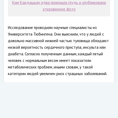
Ким Кардашьян едва прикрыла грудь и опубликовала
откровенное фото
Исследование проводили научные специалисты из
Университета Тюбингена. Они выяснили, что у людей с
довольно массивной нижней частью туловища обладают
низкой вероятность сердечного приступа, инсульта или
диабета. Согласно полученным данным, каждый пятый
человек с нормальным весом имеет показатели
метаболических проблем, иными словам, у такой
категории людей увеличен риск страшных заболеваний.
Однако тем, кто имеет фигуру типа «груша», можно не
переживать за такие опасности. Ведь весь жир, как
правило, откладывается на бедрах. А вот если жир
скапливается на талии (то есть тип фигуры «яблоко»), то