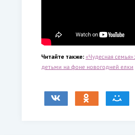
Читайте также:
«Чудесная семья»
детьми на фоне новогодней елки