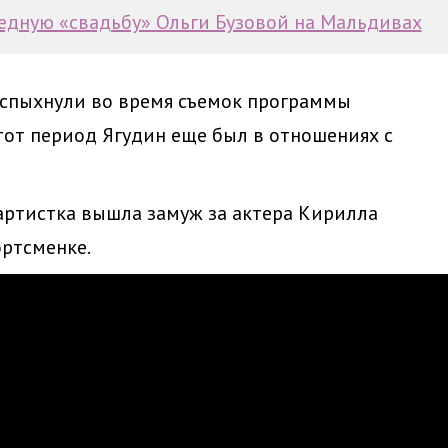
едную «свадьбу» Ольги Бузовой на Мальдивах
спыхнули во время съемок программы
тот период Ягудин еще был в отношениях с
артистка вышла замуж за актера Кирилла
ортсменке.