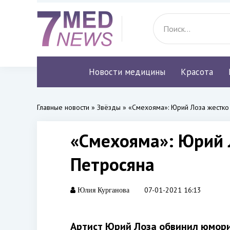
Новости медицины
Красота
Главные новости
»
Звёзды
» «Смехояма»: Юрий Лоза жестко 
«Смехояма»: Юрий 
Петросяна
07-01-2021 16:13
Юлия Курганова
Артист Юрий Лоза обвинил юморис