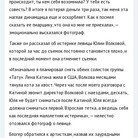
происходит, ты кем себя возомнила? У тебя есть
совесть? В итоге я потерял деньги три раза, так меня эта
наглая динамщица еще и оскорбляет. Как я посмел
сказать ее пиарщику, что она ко мне не приехала», —
эмоционально высказался фотограф.
Также он рассказал об истерике певицы Юлии Волковой,
которой за час до съемок постоянно становится плохо, и
в последний момент она отменяет съемки.
«Изначально я планировал снять обеих солисток группы
«Тату». Лена Катина жила в США, Волкова месяцами
тянула кота за хвост. Через час после моего разговора с
Катиной звонит директор Волковой с наездами, дескать,
Юля не будет сниматься после Катиной, Юля всегда
должна сниматься первой. Взрослая тетка, а ведешь себя
как последняя малолетняя истеричка», — нелестно
отозвался фотограф о певице.
Блогер обратился к артисткам, назвав их заурядными