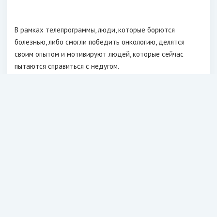
В рамках телепрограммы, люди, которые борются
болезнью, либо смогли победить онкологию, делятся
своим опытом и мотивируют людей, которые сейчас
пытаются справиться с недугом.
Дарья Донцова рассчитывает на то, что после
просмотров ее программы, у некоторых больных
изменится отношение к болезни и они начнут относится
к своему диагнозу проще.