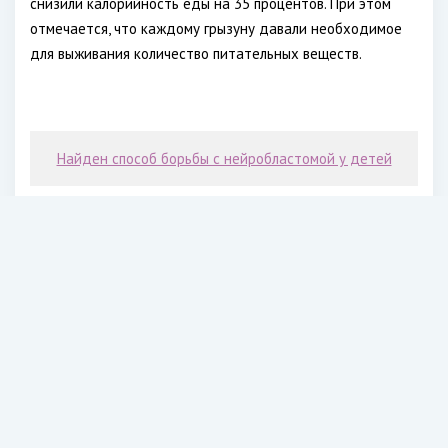
снизили калорийность еды на 35 процентов. При этом
отмечается, что каждому грызуну давали необходимое
для выживания количество питательных веществ.
Найден способ борьбы с нейробластомой у детей
Ограничение потребления калорий привело к почти
линейному увеличению продолжительности жизни.
Ограниченные в калориях мыши были более энергичными,
а также гораздо меньше болели. Авторы исследования не
первыми установили зависимость между уменьшением
калорийности и продолжительностью жизни. Но при этом
они впервые продемонстрировали, что уменьшение
общего синтеза белка притормаживает работу рибосом,
и дает дополнительное время для их восстановления.