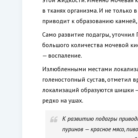
этой жидкости. Именно мочевая к
в тканях организма. И не только в
приводит к образованию камней, 
Само развитие подагры, уточнил 
большого количества мочевой кисл
— воспаление.
Излюбленными местами локализа
голеностопный сустав, отметил в
локализаций образуются шишки — 
редко на ушах.
К развитию подагры привод
пуринов — красное мясо, пи