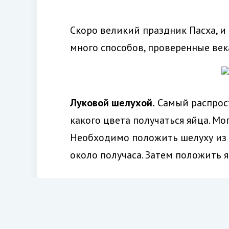
Скоро великий праздник Пасха, и 
много способов, проверенные век
Луковой шелухой.
Самый распрост
какого цвета получаться яйца. Мог
Необходимо положить шелуху из р
около получаса. Затем положить 
Соком.
Цветными соками тоже мож
опустить в него яйцо на минут 15