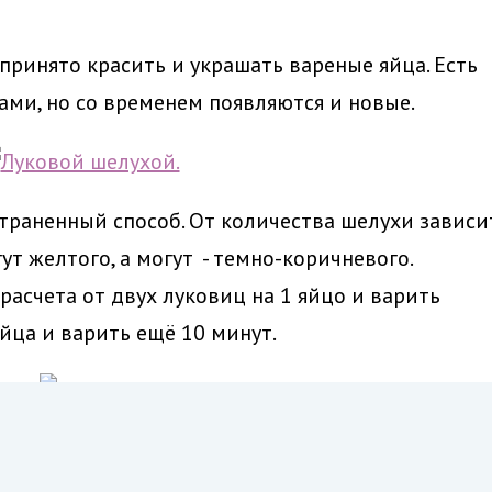
принято красить и украшать вареные яйца. Есть
ами, но со временем появляются и новые.
раненный способ. От количества шелухи зависи
ут желтого, а могут - темно-коричневого.
асчета от двух луковиц на 1 яйцо и варить
яйца и варить ещё 10 минут.
но покрасить яйца. Необходимо выдавить сок 
. Ярче всех получаются яйца, покрашенные в соке