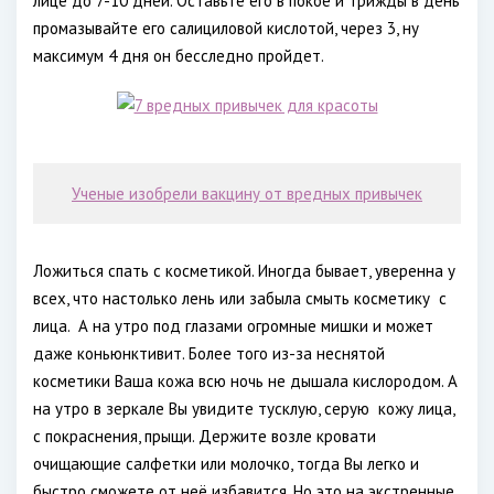
лице до 7-10 дней. Оставьте его в покое и трижды в день
промазывайте его салициловой кислотой, через 3, ну
максимум 4 дня он бесследно пройдет.
Ученые изобрели вакцину от вредных привычек
Ложиться спать с косметикой. Иногда бывает, уверенна у
всех, что настолько лень или забыла смыть косметику
с
лица.
А на утро под глазами огромные мишки и может
даже коньюнктивит. Более того из-за неснятой
косметики Ваша кожа всю ночь не дышала кислородом. А
на утро в зеркале Вы увидите тусклую, серую
кожу лица,
с покраснения, прыщи. Держите возле кровати
очищающие салфетки или молочко, тогда Вы легко и
быстро сможете от неё избавится. Но это на экстренные