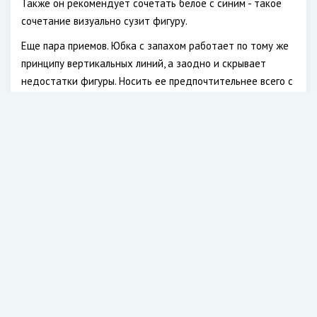
Также он рекомендует сочетать белое с синим - такое
сочетание визуально сузит фигуру.
Еще пара приемов. Юбка с запахом работает по тому же
принципу вертикальных линий, а заодно и скрывает
недостатки фигуры. Носить ее предпочтительнее всего с
обувью на каблуке. Кроме того, создать вертикальные
линии можно при помощи аксессуаров. Так, можно взять
на вооружение идею с палантином, который не стянут
узлом на шее, а свободно свисает одним (или двумя)
концом вниз.
Читайте также:
Мнение доктора Мясникова: самая
полезная и недорогая рыба
.