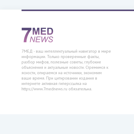
7МЕД - ваш интеллектуальный навигатор в мире
информации. Только проверенные факты,
разбор мифов, полезные советы, глубокие
объяснения и актуальные новости. Стремимся к
ясности, опираемся на источники, экономим
ваше время. При цитировании издания в
интернете активная гиперссылка на
https://www.7mednews.ru обязательна.
©
7mednews.ru
2026. Все права защищены. Сложные темы - 