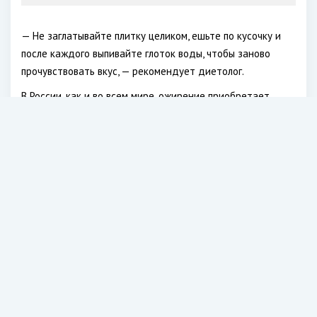
— Не заглатывайте плитку целиком, ешьте по кусочку и
после каждого выпивайте глоток воды, чтобы заново
прочувствовать вкус, — рекомендует диетолог.
В России, как и во всем мире, ожирение приобретает
масштабы пандемии — более половины граждан старше
30 лет имеют избыточную массу тела, у 26% — ожирение,
сообщает
Ранее медики рассказали о факторах, которые могут
стать препятствием на пути к стройной фигуре. Среди
них — дефицит железа и гипотиреоз. Многие не
подозревают, что у них имеется ранняя стадия одной из
этих болезней. Человек постепенно набирает вес, при
этом ощущает усталость, упадок сил и снижение
настроения. Особенно типичны эти проблемы для женщин
старше 35–40 лет.