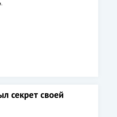
.
л секрет своей