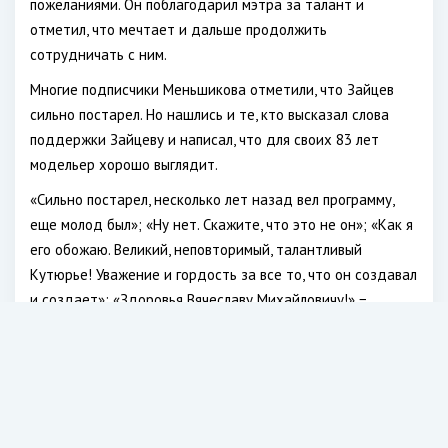
пожеланиями. Он поблагодарил мэтра за талант и
отметил, что мечтает и дальше продолжить
сотрудничать с ним.
Многие подписчики Меньшикова отметили, что Зайцев
сильно постарел. Но нашлись и те, кто высказал слова
поддержки Зайцеву и написал, что для своих 83 лет
модельер хорошо выглядит.
«Сильно постарел, несколько лет назад вел программу,
еще молод был»; «Ну нет. Скажите, что это не он»; «Как я
его обожаю. Великий, неповторимый, талантливый
Кутюрье! Уважение и гордость за все то, что он создавал
и создает»; «Здоровья Вячеславу Михайловичу!» −
написали фолловеры.
Жена Грачевского опубликовала в Сети прощальный
снимок режиссера